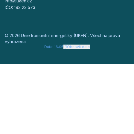
info@uken.cz
IČO: 193 23 573
©
2026
Unie komunitní energetiky (UKEN). Všechna práva
vyhrazena.
Data:
16:05
Obnovit data