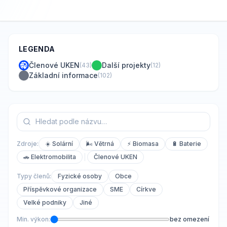
LEGENDA
Členové UKEN
Další projekty
(
43
)
(
12
)
Základní informace
(
102
)
Zdroje:
☀️ Solární
🌬️ Větrná
⚡ Biomasa
🔋 Baterie
🚗 Elektromobilita
Členové UKEN
Typy členů:
Fyzické osoby
Obce
Příspěvkové organizace
SME
Církve
Velké podniky
Jiné
Min. výkon:
bez omezení